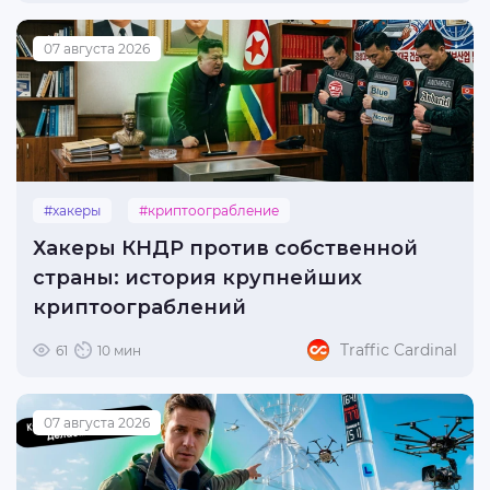
07 августа 2026
#хакеры
#криптоограбление
Хакеры КНДР против собственной
страны: история крупнейших
криптоограблений
Traffic Cardinal
61
10 мин
07 августа 2026