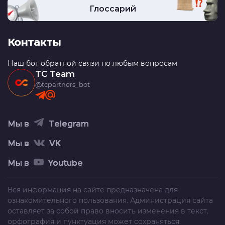
Глоссарий
Контакты
Наш бот обратной связи по любым вопросам
TC Team
@tcpartners_bot
Мы в
Telegram
Мы в
VK
Мы в
Youtube
Вся информация на сайте предназначена для
ознакомительного пользования. Администрация сайта
оставляет за собой право вносить изменения в текст,
орфография и пунктуация может сохраняться