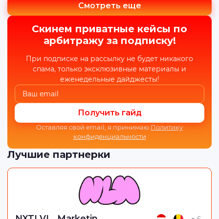
Смотреть еще
Скинем приватные кейсы по
арбитражу за подписку!
При подписке на рассылку не будет никакого
спама, только эксклюзивные материалы и
еженедельные дайджесты!
Получить гайд
Оставляя свой email, я принимаю
Политику
конфиденциальности
Лучшие партнерки
NXTLVL_Marketing
+ 6