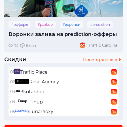
#офферы
#разбор
#воронки
#prediction
Воронки залива на prediction-офферы
Traffic Cardinal
75
6 мин
Скидки
Посмотреть все
Traffic Place
Rose Agency
3kota.shop
Finup
LunaProxy