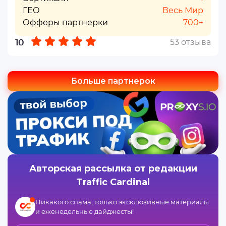
ГЕО
Весь Мир
Офферы партнерки
700+
53 отзыва
10
Больше партнерок
Авторская рассылка от редакции
Traffic Cardinal
Никакого спама, только эксклюзивные материалы
и еженедельные дайджесты!