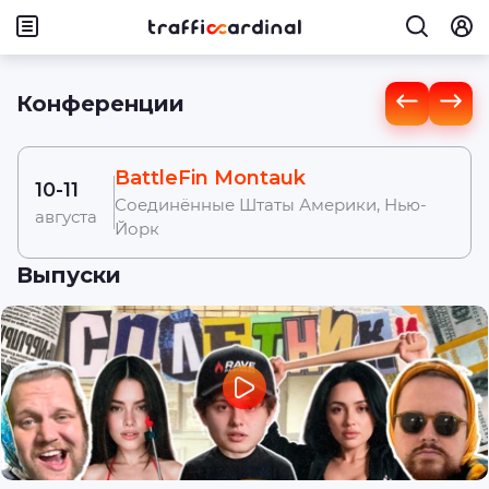
Конференции
BattleFin Montauk
10-11
Соединённые Штаты Америки, Нью-
августа
Йорк
Выпуски