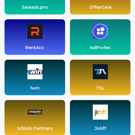
Saleads.pro
OfferGate
RentAcc
AdProfex
1win
TSL
1xSlots Partners
JirAff