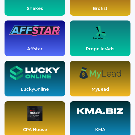
Shakes
Brofist
Affstar
PropellerAds
LuckyOnline
MyLead
CPA House
KMA