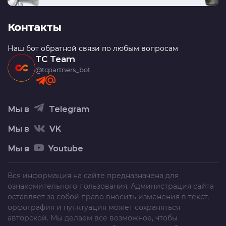
Контакты
Наш бот обратной связи по любым вопросам
TC Team
@tcpartners_bot
Мы в
Telegram
Мы в
VK
Мы в
Youtube
Вся информация на сайте предназначена для
ознакомительного пользования. Администрация сайта
оставляет за собой право вносить изменения в текст,
орфография и пунктуация может сохраняться
авторской. Мы делаем все возможное, чтобы