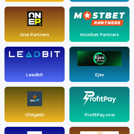
One Partners
Mostbet Partners
Leadbit
Ejex
CPAgetti
ProfitPay.one