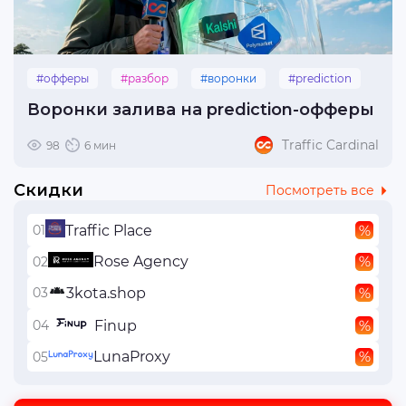
#офферы
#разбор
#воронки
#prediction
Воронки залива на prediction-офферы
Traffic Cardinal
98
6 мин
Скидки
Посмотреть все
Traffic Place
Rose Agency
3kota.shop
Finup
LunaProxy