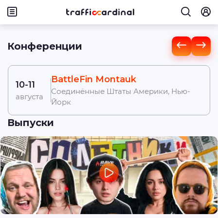
Конференции
BattleFin Montauk
10-11
Соединённые Штаты Америки, Нью-
августа
Йорк
Выпуски