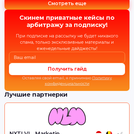
Смотреть еще
Скинем приватные кейсы по
арбитражу за подписку!
При подписке на рассылку не будет никакого
спама, только эксклюзивные материалы и
еженедельные дайджесты!
Получить гайд
Оставляя свой email, я принимаю
Политику
конфиденциальности
Лучшие партнерки
NXTLVL_Marketing
+ 6