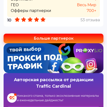
ГЕО
Весь Мир
Офферы партнерки
700+
53 отзыва
10
Больше партнерок
Авторская рассылка от редакции
Traffic Cardinal
Никакого спама, только эксклюзивные материалы
и еженедельные дайджесты!