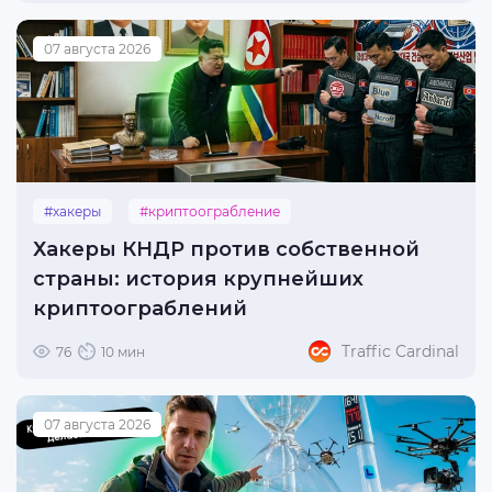
07 августа 2026
#хакеры
#криптоограбление
Хакеры КНДР против собственной
страны: история крупнейших
криптоограблений
Traffic Cardinal
76
10 мин
07 августа 2026