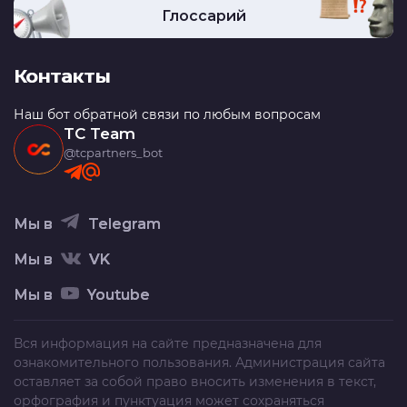
Глоссарий
Контакты
Наш бот обратной связи по любым вопросам
TC Team
@tcpartners_bot
Мы в
Telegram
Мы в
VK
Мы в
Youtube
Вся информация на сайте предназначена для
ознакомительного пользования. Администрация сайта
оставляет за собой право вносить изменения в текст,
орфография и пунктуация может сохраняться