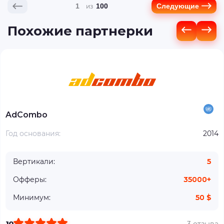
1
100
Следующие
Похожие партнерки
AdCombo
Год основания:
2014
Вертикали:
5
Офферы:
35000+
Минимум:
50 $
10
3 отзыва