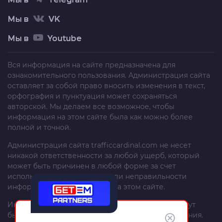
Мы в
VK
Мы в
Youtube
Вся информация на сайте предназначена для
ознакомительного пользования. Администрация сайта
оставляет за собой право вносить изменения в текст,
орфография и пунктуация может сохраняться
авторской. Мы делаем все возможное, чтобы
информация на этом сайте была как можно более
полной и точной.
Администрация сайта
trafficcardinal.com
не несет
никакой ответственности за любой ущерб, который
может быть причинен в любой форме за счет
использования, неполноты или неправильности
информации, размещенной на этом сайте.
Информация и рекомендации на этом сайте могут
быть изменены без предварительного уведомления.