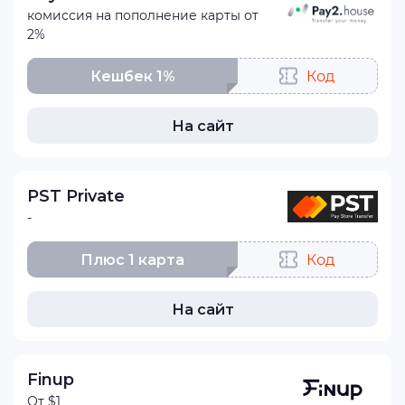
комиссия на пополнение карты от
2%
Кешбек 1%
Код
На сайт
PST Private
-
Плюс 1 карта
Код
На сайт
Finup
От $1