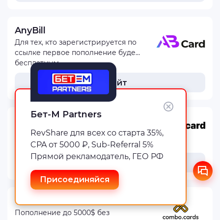
AnyBill
Для тех, кто зарегистрируется по
ссылке первое пополнение будет
бесплатным
На сайт
Бет-М Partners
YesCard
RevShare для всех со старта 35%,
-
CPA от 5000 ₽, Sub-Referral 5%
Прямой рекламодатель, ГЕО РФ
На сайт
Присоединяйся
Combo Cards
Пополнение до 5000$ без