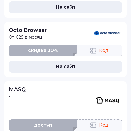
На сайт
Octo Browser
От €29 в месяц
скидка 30%
Код
На сайт
MASQ
-
доступ
Код