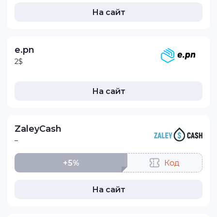
На сайт
e.pn
2$
На сайт
ZaleyCash
–
+5%
Код
На сайт