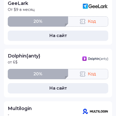
GeeLark
От $9 в месяц
20%
Код
На сайт
Dolphin{anty}
от 6$
20%
Код
На сайт
Multilogin
-