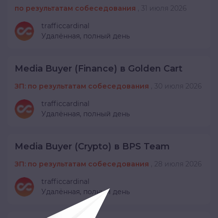
по результатам собеседования
,
31 июля 2026
trafficcardinal
Удалённая,
полный день
Media Buyer (Finance) в Golden Cart
ЗП: по результатам собеседования
,
30 июля 2026
trafficcardinal
Удалённая,
полный день
Media Buyer (Crypto) в BPS Team
ЗП: по результатам собеседования
,
28 июля 2026
trafficcardinal
Удалённая,
полный день