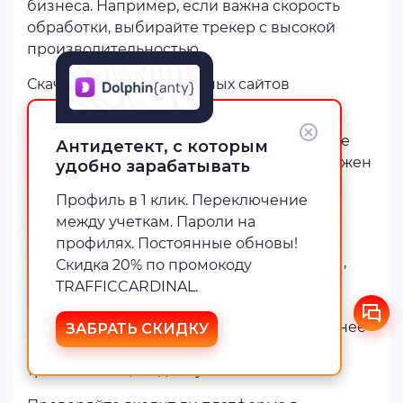
бизнеса. Например, если важна скорость
обработки, выбирайте трекер с высокой
производительностью.
Скачивайте с проверенных сайтов
Простое правило безопасности,
позволяющее предотвратить дальнейшие
Антидетект, с которым
проблемы или потерю базы. Торрент должен
удобно зарабатывать
отвечать протоколам.
Профиль в 1 клик. Переключение
Помните про бюджет
между учеткам. Пароли на
профилях. Постоянные обновы!
Обратите внимание на различные планы,
Скидка 20% по промокоду
которые предлагают трекеры, включая
TRAFFICCARDINAL.
бесплатные и пробные версии.
Протестируйте различные системы заранее
ЗАБРАТЬ СКИДКУ
и выберите ту, которая соответствует
требованиям, бюджету.