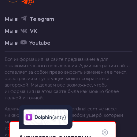
Мы в
Telegram
Мы в
VK
Мы в
Youtube
Вся информация на сайте предназначена для
ознакомительного пользования. Администрация сайта
оставляет за собой право вносить изменения в текст,
орфография и пунктуация может сохраняться
авторской. Мы делаем все возможное, чтобы
информация на этом сайте была как можно более
полной и точной.
Администрация сайта
trafficcardinal.com
не несет
никакой ответственности за любой ущерб, который
может быть причинен в любой форме за счет
использования, неполноты или неправильности
информации, размещенной на этом сайте.