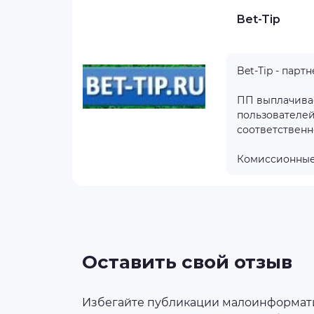
Bet-Tip
тзывов
6
Bet-Tip - пар
2000+
ПП выплачивае
пользователей
бнее
соответственн
айт
Комиссионные 
Оставить свой отзыв
Избегайте публикации малоинформатив