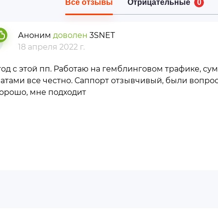
Все отзывы
Отрицательные
0
Аноним
доволен
3SNET
18 апреля 2022 г.
год с этой пп. Работаю на гемблинговом трафике, су
атами все честно. Саппорт отзывчивый, были вопро
хорошо, мне подходит