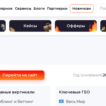
лярное
Сервисы
Блоги
Партнерки
Новичкам
Кейсы
Офферы
Перейти на сайт
Год основания:
2
авные вертикали
Ключевые ГЕО
мблинг и беттинг
Весь Мир