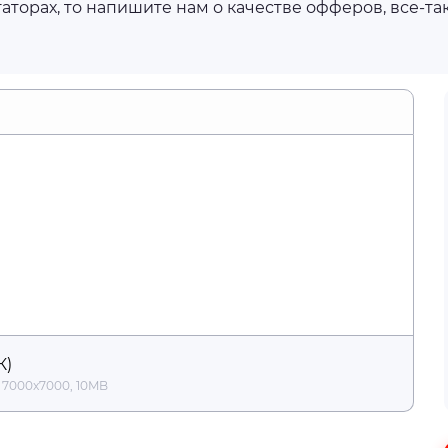
аторах, то напишите нам о качестве офферов, все-та
онтальную линию
К)
 7000x7000, 10MB