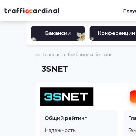
Попу
Вакансии
Конференции
Главная
Гемблинг и беттинг
3SNET
Общий рейтинг
Гл
Надежность
Ге