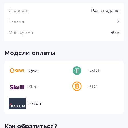
Скорость
Раз в неделю
Валюта
$
Мин. сумма
80 $
Модели оплаты
Qiwi
USDT
Skrill
BTC
Paxum
Как обратиться?