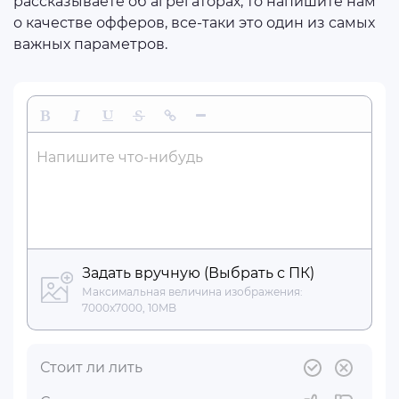
рассказываете об агрегаторах, то напишите нам
о качестве офферов, все-таки это один из самых
важных параметров.
Жирный
Курсив
Подчеркнутый
Зачеркнутый
Вставить ссылку
Вставить горизонтальную линию
Напишите что-нибудь
Задать вручную (Выбрать с ПК)
Максимальная величина изображения:
7000x7000, 10MB
Стоит ли лить