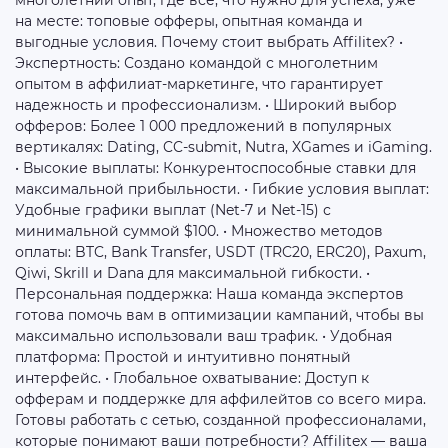
многолетний опыт, где все, что нужно для успеха, уже
на месте: топовые офферы, опытная команда и
выгодные условия. Почему стоит выбрать Affilitex? •
Экспертность: Создано командой с многолетним
опытом в аффилиат-маркетинге, что гарантирует
надежность и профессионализм. • Широкий выбор
офферов: Более 1 000 предложений в популярных
вертикалях: Dating, CC-submit, Nutra, XGames и iGaming.
• Высокие выплаты: Конкурентоспособные ставки для
максимальной прибыльности. • Гибкие условия выплат:
Удобные графики выплат (Net-7 и Net-15) с
минимальной суммой $100. • Множество методов
оплаты: BTC, Bank Transfer, USDT (TRC20, ERC20), Paxum,
Qiwi, Skrill и Dana для максимальной гибкости. •
Персональная поддержка: Наша команда экспертов
готова помочь вам в оптимизации кампаний, чтобы вы
максимально использовали ваш трафик. • Удобная
платформа: Простой и интуитивно понятный
интерфейс. • Глобальное охватывание: Доступ к
офферам и поддержке для аффилейтов со всего мира.
Готовы работать с сетью, созданной профессионалами,
которые понимают ваши потребности? Affilitex — ваша