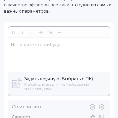
о качестве офферов, все-таки это один из самых
важных параметров.
Жирный
Курсив
Подчеркнутый
Зачеркнутый
Вставить ссылку
Вставить горизонтальную линию
Напишите что-нибудь
Задать вручную (Выбрать с ПК)
Максимальная величина изображения:
7000x7000, 10MB
Стоит ли лить
Саппорт