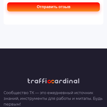
Отправить отзыв
Сообщество ТК — это ежедневный источник
знаний, инструменты для работы и митапы. Будь
первым!