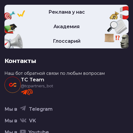
Реклама у нас
Академия
Глоссарий
Контакты
Наш бот обратной связи по любым вопросам
TC Team
@tcpartners_bot
Мы в
Telegram
Мы в
VK
Мы в
Youtube