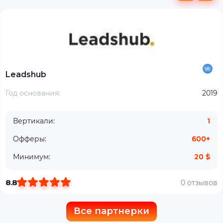
Leadshub
Год основания:
2019
Вертикали:
1
Офферы:
600+
Минимум:
20 $
8.8
0 отзывов
Все партнерки