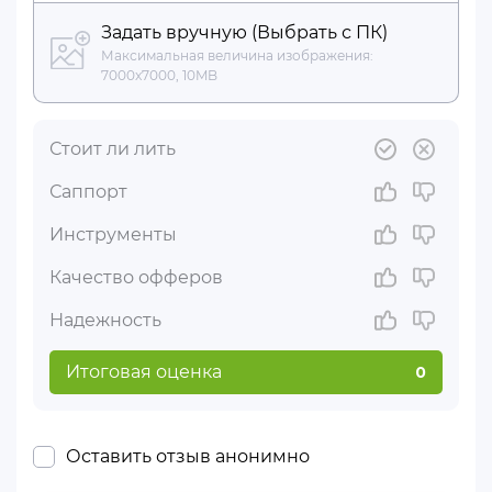
Задать вручную (Выбрать с ПК)
Максимальная величина изображения:
7000x7000, 10MB
Стоит ли лить
Саппорт
Инструменты
Качество офферов
Надежность
Итоговая оценка
0
Оставить отзыв анонимно