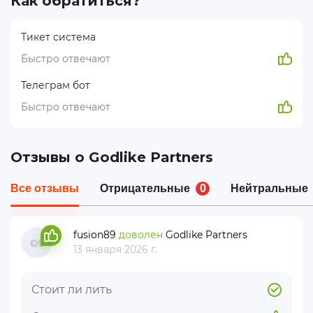
Как обратиться?
Тикет система
Быстро отвечают
Телеграм бот
Быстро отвечают
Отзывы о Godlike Partners
Все отзывы
Отрицательные
0
Нейтральные
fusion89
доволен
Godlike Partners
13 января 2026 г.
Стоит ли лить