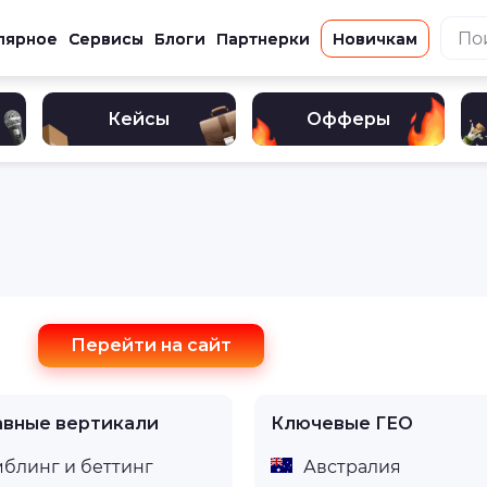
лярное
Сервисы
Блоги
Партнерки
Новичкам
Кейсы
Офферы
Перейти на сайт
авные вертикали
Ключевые ГЕО
мблинг и беттинг
Австралия