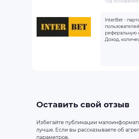
Год основания
тзывов
1
InterBet - па
43
пользователей
реферальную сс
Доход, количе
бнее
айт
Оставить свой отзыв
Избегайте публикации малоинформатив
лучше. Если вы рассказываете об агрег
параметров.