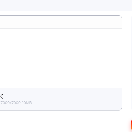
онтальную линию
К)
 7000x7000, 10MB