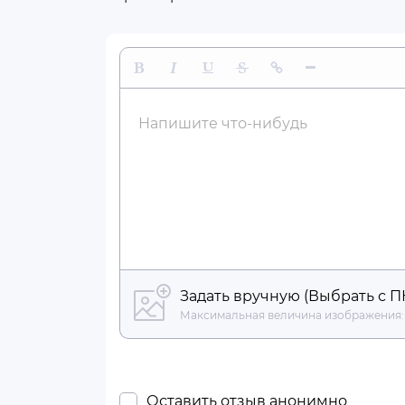
Жирный
Курсив
Подчеркнутый
Зачеркнутый
Вставить ссылку
Вставить гориз
Напишите что-нибудь
Задать вручную (Выбрать с П
Максимальная величина изображения:
Оставить отзыв анонимно