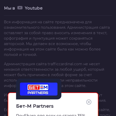
Мы в
Youtube
Вся информация на сайте предназначена для
ознакомительного пользования. Администрация сайта
оставляет за собой право вносить изменения в текст,
орфография и пунктуация может сохраняться
авторской. Мы делаем все возможное, чтобы
информация на этом сайте была как можно более
полной и точной.
Администрация сайта
trafficcardinal.com
не несет
никакой ответственности за любой ущерб, который
может быть причинен в любой форме за счет
использования, неполноты или неправильности
информации, размещенной на этом сайте.
Информация и рекомендации на этом сайте могут
быть изменены без предварительного уведомления.
Бет-М Partners
Если вы – автор материала, опубликованного на сайте,
и хотите изменить или удалить его, напишите на почту
RevShare для всех со старта 35%,