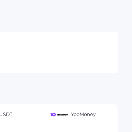
USDT
YooMoney