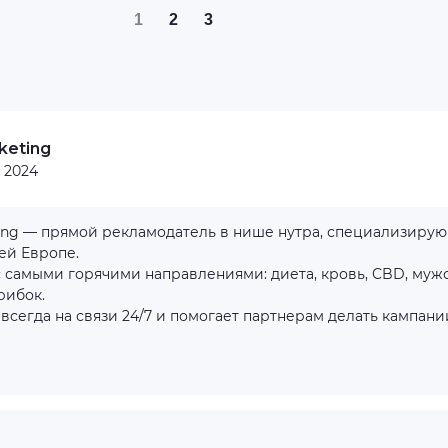
1
2
3
keting
:
2024
ing — прямой рекламодатель в нише нутра, специализирую
ей Европе.
 самыми горячими направлениями: диета, кровь, CBD, мужс
рибок.
сегда на связи 24/7 и помогает партнерам делать кампании 