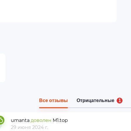
Все отзывы
Отрицательные
1
umanta
доволен
М1.top
29 июня 2024 г.