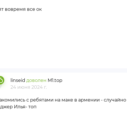
ят вовремя все ок
linseid
доволен
М1.top
24 июня 2024 г.
акомились с ребятами на маке в армении - случайно 
джер Илья- топ