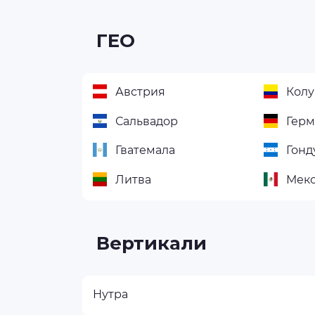
ГЕО
Австрия
Кол
Сальвадор
Гер
Гватемала
Гонд
Литва
Мек
Вертикали
Нутра