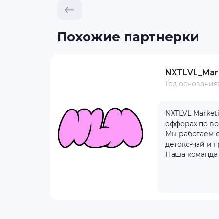
Похожие партнерки
NXTLVL_Mar
Год основания
тзывов
1
NXTLVL Market
4000+
офферах по вс
50 $
Мы работаем с
детокс-чай и г
Наша команда в
бнее
айт