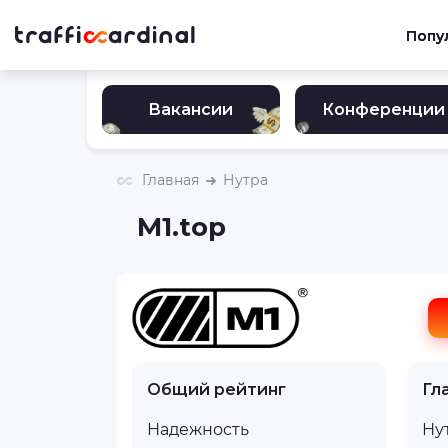
Попу
Вакансии
Конференции
Главная
Нутра
М1.top
Общий рейтинг
Гл
Надежность
Ну