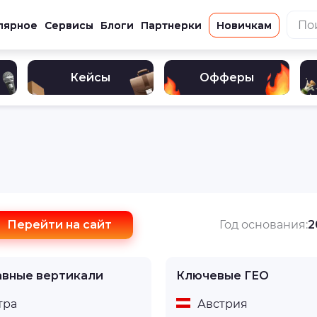
лярное
Сервисы
Блоги
Партнерки
Новичкам
Кейсы
Офферы
Перейти на сайт
Год основания:
2
авные вертикали
Ключевые ГЕО
тра
Австрия