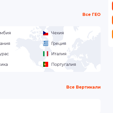
Все ГЕО
умбия
Чехия
мания
Греция
урас
Италия
сика
Португалия
Все Вертикали