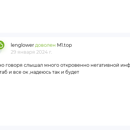
lenglower
доволен
М1.top
29 января 2024 г.
но говоря слышал много откровенно негативной инф
аб и все ок ,надеюсь так и будет