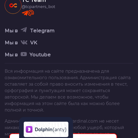
TC Team
@tcpartners_bot
Мы в
Telegram
Мы в
VK
Мы в
Youtube
Вся информация на сайте предназначена для
ознакомительного пользования. Администрация сайта
оставляет за собой право вносить изменения в текст,
орфография и пунктуация может сохраняться
авторской. Мы делаем все возможное, чтобы
информация на этом сайте была как можно более
полной и точной.
Администрация сайта
trafficcardinal.com
не несет
никакой ответственности за любой ущерб, который
может быть причинен в любой форме за счет