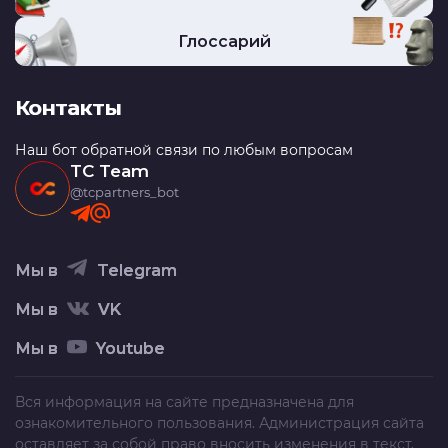
Глоссарий
Контакты
Наш бот обратной связи по любым вопросам
TC Team
@tcpartners_bot
Мы в
Telegram
Мы в
VK
Мы в
Youtube
Вся информация на сайте предназначена для
ознакомительного пользования. Администрация сайта
оставляет за собой право вносить изменения в текст,