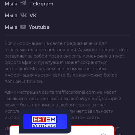
Мы в
Telegram
Мы в
VK
Мы в
Youtube
Вся информация на сайте предназначена для
ознакомительного пользования. Администрация сайта
оставляет за собой право вносить изменения в текст,
орфография и пунктуация может сохраняться
авторской. Мы делаем все возможное, чтобы
информация на этом сайте была как можно более
полной и точной.
Администрация сайта
trafficcardinal.com
не несет
никакой ответственности за любой ущерб, который
может быть причинен в любой форме за счет
использования, неполноты или неправильности
информации, размещенной на этом сайте.
Информация и рекомендации на этом сайте могут
быть изменены без предварительного уведомления.