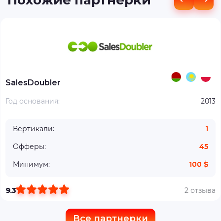
Похожие партнерки
SalesDoubler
Год основания:
2013
Вертикали:
1
Офферы:
45
Минимум:
100 $
9.3
2 отзыва
Все партнерки