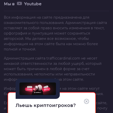
Мы в
Youtube
Вся информация на сайте предназначена для
ознакомительного пользования. Администрация сайта
оставляет за собой право вносить изменения в текст,
орфография и пунктуация может сохраняться
авторской. Мы делаем все возможное, чтобы
информация на этом сайте была как можно более
полной и точной.
Администрация сайта
trafficcardinal.com
не несет
никакой ответственности за любой ущерб, который
может быть причинен в любой форме за счет
использования, неполноты или неправильности
информации, размещенной на этом сайте.
Информация и рекомендации на этом сайте могут
быть изменены без предварительного уведомления.
Если вы – автор материала, опубликованного на сайте,
Льешь криптоигроков?
и хотите изменить или удалить его, напишите на почту