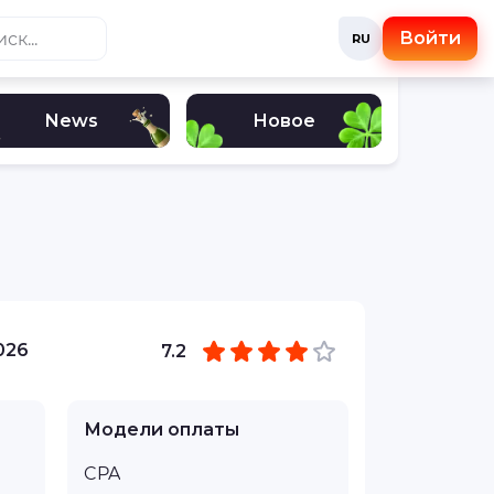
Войти
RU
News
Новое
026
7.2
Модели оплаты
CPA