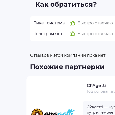
Как обратиться?
Тикет система
Быстро отвечают
Телеграм бот
Быстро отвечают
Отзывов к этой компании пока нет
Похожие партнерки
CPAgetti
Год основания
зыв
1
CPAgetti — му
1000+
нутре, гембле