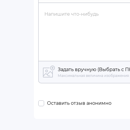
Жирный
Курсив
Подчеркнутый
Зачеркнутый
Вставить ссылку
Вставить гориз
Напишите что-нибудь
Задать вручную (Выбрать с П
Максимальная величина изображения:
Оставить отзыв анонимно