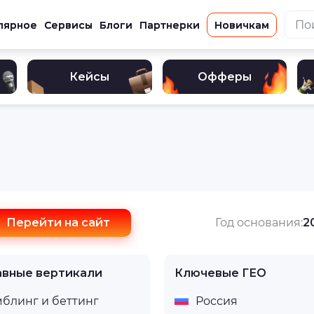
лярное
Сервисы
Блоги
Партнерки
Новичкам
Кейсы
Офферы
Перейти на сайт
Год основания:
2
авные вертикали
Ключевые ГЕО
мблинг и беттинг
Россия