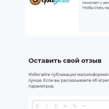
100 $
помогает с за
Чтобы стать па
бнее
айт
Оставить свой отзыв
Избегайте публикации малоинформатив
лучше. Если вы рассказываете об агрег
параметров.