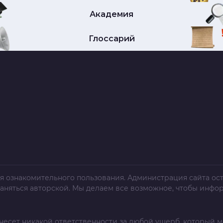
Академия
Глоссарий
я ознакомительного пользования. Администрация сайта ост
раняться авторской. Мы делаем все возможное, чтобы инфо
несет никакой ответственности за любой ущерб, который м