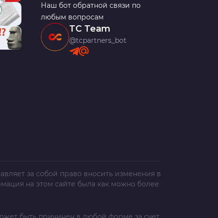
Наш бот обратной связи по
любым вопросам
TC Team
@tcpartners_bot
авляет за собой право вносить изменения в
рмация на этом сайте была как можно более
ожет быть причинен в любой форме за счет