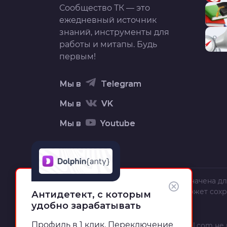
Сообщество ТК — это
ежедневный источник
знаний, инструменты для
работы и митапы. Будь
первым!
Мы в
Telegram
Мы в
VK
Мы в
Youtube
Вся информация на сайте предназначена дл
текст, орфография и пунктуация может сох
Антидетект, с которым
полной и точной.
удобно зарабатывать
Профиль в 1 клик. Переключение
Администрация сайта
trafficcardinal.com
не 