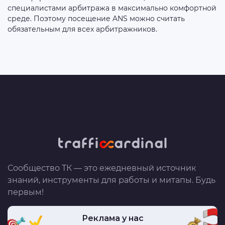
специалистами арбитража в максимально комфортной
среде. Поэтому посещение ANS можно считать
Сообщество ТК — это ежедневный источник
знаний, инструменты для работы и митапы. Будь
первым!
Реклама у нас