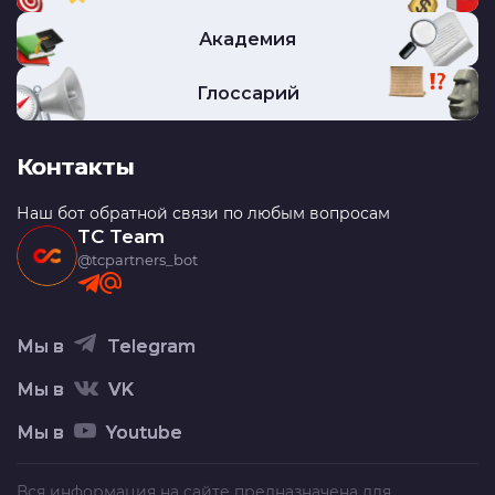
Академия
Глоссарий
Контакты
Наш бот обратной связи по любым вопросам
TC Team
@tcpartners_bot
Мы в
Telegram
Мы в
VK
Мы в
Youtube
Вся информация на сайте предназначена для