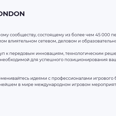
LONDON
ому сообществу, состоящему из более чем 45 000 п
амом влиятельном сетевом, деловом и образовательн
туп к передовым инновациям, технологическим реш
 необходимой для успешного позиционирования ва
менивайтесь идеями с профессионалами игрового би
упнейшем в мире международном игровом мероприят