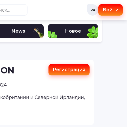
Войти
RU
News
Новое
DON
Регистрация
024
кобритании и Северной Ирландии,