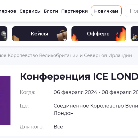
лярное
Сервисы
Блоги
Партнерки
Новичкам
Кейсы
Офферы
ое Королевство Великобритании и Северной Ирландии
Конференция ICE LON
Когда:
06 февраля 2024 - 08 февраля 2
Где:
Соединенное Королевство Вели
Лондон
Для кого:
Все