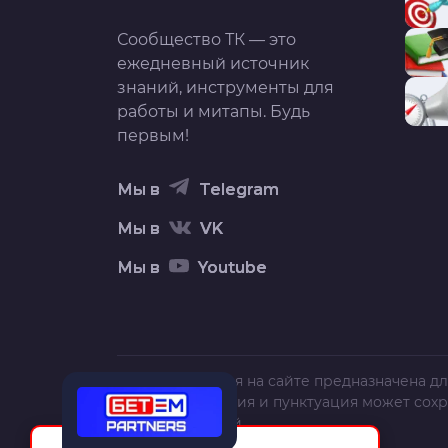
Сообщество ТК — это
ежедневный источник
знаний, инструменты для
работы и митапы. Будь
первым!
Мы в
Telegram
Мы в
VK
Мы в
Youtube
Вся информация на сайте предназначена дл
текст, орфография и пунктуация может сох
полной и точной.