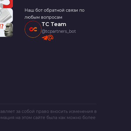
Наш бот обратной связи по
любым вопросам
TC Team
@tcpartners_bot
авляет за собой право вносить изменения в
рмация на этом сайте была как можно более