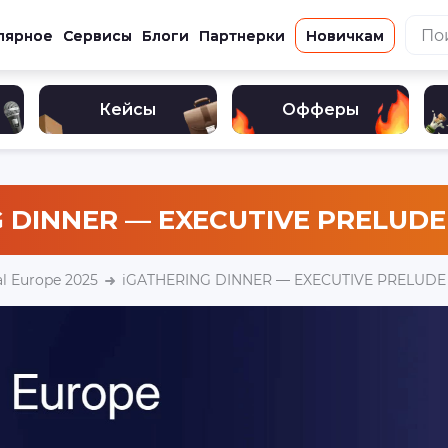
лярное
Сервисы
Блоги
Партнерки
Новичкам
Кейсы
Офферы
 DINNER — EXECUTIVE PRELUDE
l Europe 2025
iGATHERING DINNER — EXECUTIVE PRELUDE