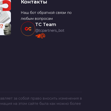
Контакты
Наш бот обратной связи по
любым вопросам
TC Team
@tcpartners_bot
авляет за собой право вносить изменения в
рмация на этом сайте была как можно более