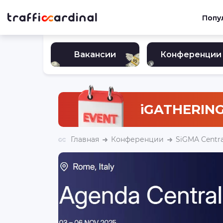
Попу
Вакансии
Конференции
iGATHERING
Главная
Конференции
SiGMA Centra