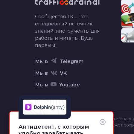
Сообщество ТК — это
ежедневный источник
знаний, инструменты для
работы и митапы. Будь
первым!
Мы в
Telegram
Мы в
VK
Мы в
Youtube
Вся информация на сайте предназначена дл
текст, орфография и пунктуация может сох
Антидетект, с которым
полной и точной.
удобно зарабатывать