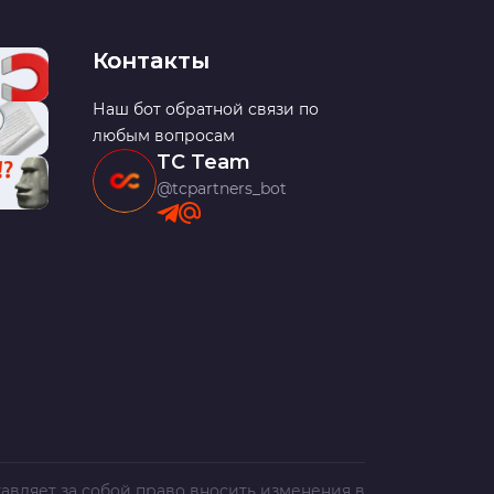
Контакты
Наш бот обратной связи по
любым вопросам
TC Team
@tcpartners_bot
авляет за собой право вносить изменения в