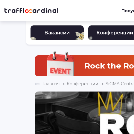
Попу
Вакансии
Конференции
Rock the Roy
Главная
Конференции
SiGMA Centra