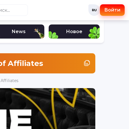
Войти
RU
News
Новое
f Affiliates
Affiliates