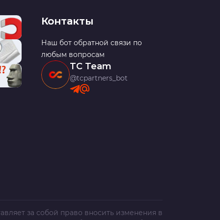
Контакты
Наш бот обратной связи по
любым вопросам
TC Team
@tcpartners_bot
авляет за собой право вносить изменения в