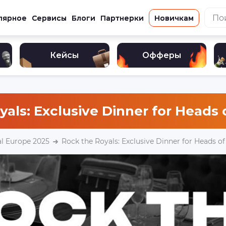
лярное
Сервисы
Блоги
Партнерки
Новичкам
Кейсы
Офферы
als: Exclusive Dinner for Heads o
l Europe 2025
Rock the Royals: Exclusive Dinner for Heads of 