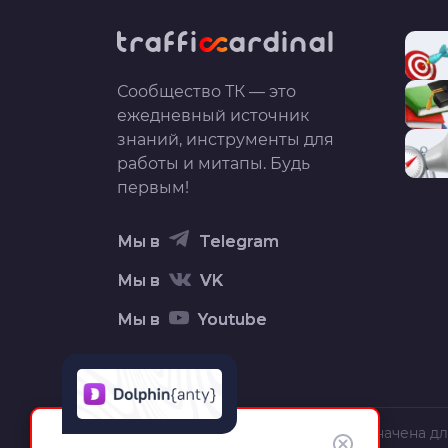
Сообщество ТК — это
ежедневный источник
знаний, инструменты для
работы и митапы. Будь
первым!
Мы в
Telegram
Мы в
VK
Мы в
Youtube
Вся информация на сайте предназначена дл