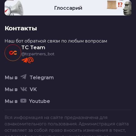
Глоссарий
Контакты
Наш бот обратной связи по любым вопросам
TC Team
@tcpartners_bot
Мы в
Telegram
Мы в
VK
Мы в
Youtube
Вся информация на сайте предназначена для
ознакомительного пользования. Администрация сайта
оставляет за собой право вносить изменения в текст,