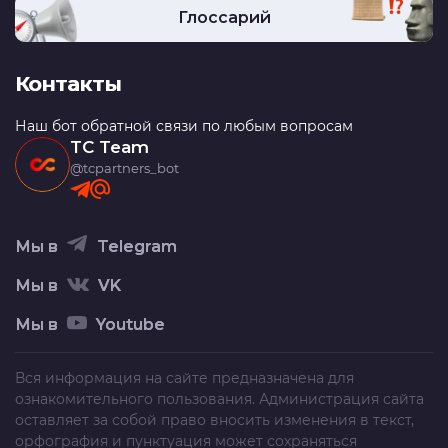
Глоссарий
Контакты
Наш бот обратной связи по любым вопросам
TC Team
@tcpartners_bot
Мы в
Telegram
Мы в
VK
Мы в
Youtube
Вся информация на сайте предназначена для
ознакомительного пользования. Администрация сайта
оставляет за собой право вносить изменения в текст,
орфография и пунктуация может сохраняться