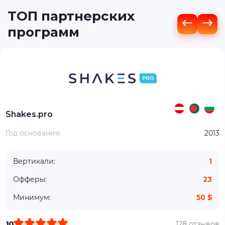
ТОП партнерских
программ
Shakes.pro
Год основания:
2013
Вертикали:
1
Офферы:
23
Минимум:
50 $
10
128 отзывов