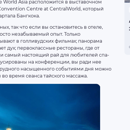
te World Asia расположится в выставочном
onvention Centre at CentralWorld, который
артала Бангкока.
ых, так что если вы остановитесь в отеле,
осто незабываемый опыт. Только
зывают в голливудских фильмах; панорама
ает дух; первоклассные рестораны, где от
 и самый настоящий рай для любителей спа-
кусированы на конференции, вы ради нее
 трудного насыщенного событиями дня можно
 во время сеанса тайского массажа.