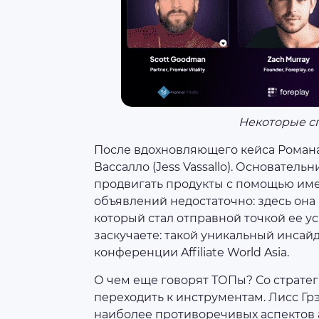
Некоторые с
После вдохновляющего кейса Романа
Вассалло (Jess Vassallo). Основательн
продвигать продукты с помощью име
объявлений недостаточно: здесь она
который стал отправной точкой ее ус
заскучаете: такой уникальный инсай
конференции Affiliate World Asia.
О чем еще говорят ТОПы? Со страте
переходить к инструментам. Лисс Грэ
наиболее противоречивых аспектов 