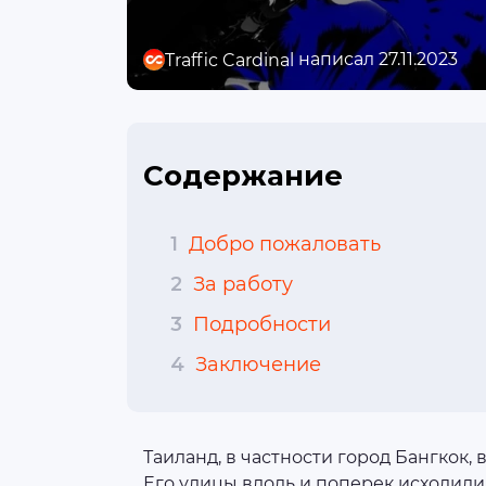
написал 27.11.2023
Traffic Cardinal
Содержание
1
Добро пожаловать
2
За работу
3
Подробности
4
Заключение
Таиланд, в частности город Бангкок
Его улицы вдоль и поперек исходил