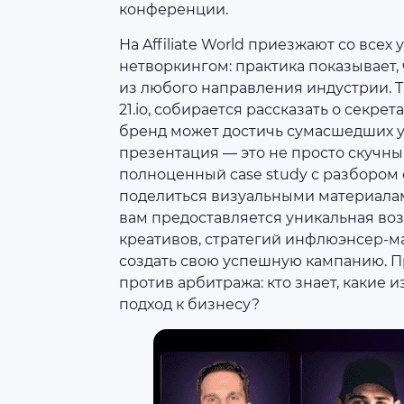
конференции.
На Affiliate World приезжают со всех
нетворкингом: практика показывает,
из любого направления индустрии. Та
21.io, собирается рассказать о секре
бренд может достичь сумасшедших ус
презентация — это не просто скучный
полноценный case study с разбором 
поделиться визуальными материалами
вам предоставляется уникальная во
креативов, стратегий инфлюэнсер-м
создать свою успешную кампанию. П
против арбитража: кто знает, какие 
подход к бизнесу?