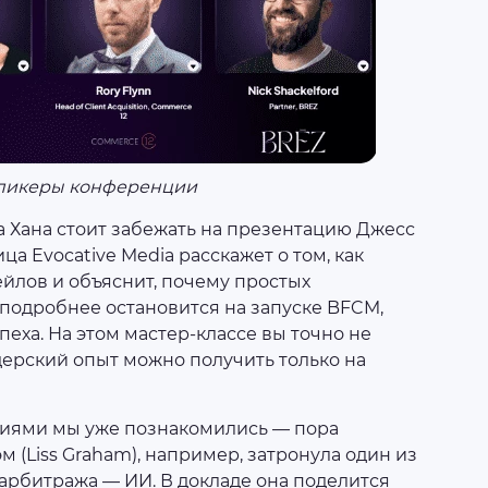
пикеры конференции
 Хана стоит забежать на презентацию Джесс
ица Evocative Media расскажет о том, как
йлов и объяснит, почему простых
 подробнее остановится на запуске BFCM,
пеха. На этом мастер-классе вы точно не
дерский опыт можно получить только на
гиями мы уже познакомились — пора
м (Liss Graham), например, затронула один из
арбитража — ИИ. В докладе она поделится