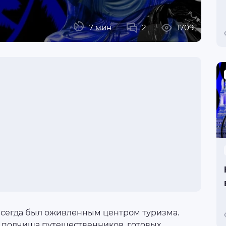
7 мин
2
1709
, всегда был оживленным центром туризма.
и полчища путешественников, готовых