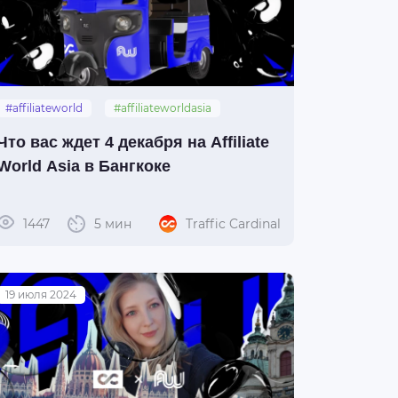
#affiliateworld
#affiliateworldasia
#thailand
#bangkok
#awasia
Что вас ждет 4 декабря на Affiliate
World Asia в Бангкоке
1447
5 мин
Traffic Cardinal
19 июля 2024