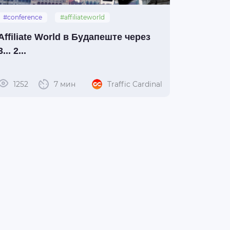
#conference
#affiliateworld
#budapest
#hungary
Affiliate World в Будапеште через
3... 2...
1252
7 мин
Traffic Cardinal