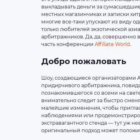
выкладывать деньги за сумасшедшие
местных магазинчиках и записки хи
многие все-таки упускают из виду од
только любителей экзотической азиа
арбитражников. Да, да, совершенно 
часть конференции
Affiliate World
.
Добро пожаловать
Шоу, создающиеся организаторами Aff
придирчивого арбитражника, повида
познакомившегося со всеми на свете 
внимательно следит за быстро смен
малейшие изменения, чтобы приглас
наблюдениями или продемонстриров
экстравагантного стенда — тут уж не
оригинальный подход может положит