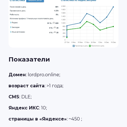
Показатели
Домен
: lordpro.online;
возраст сайта
: >1 года;
CMS
: DLE;
Яндекс ИКС
: 10;
страницы в «Яндексе»
: ~450 ;