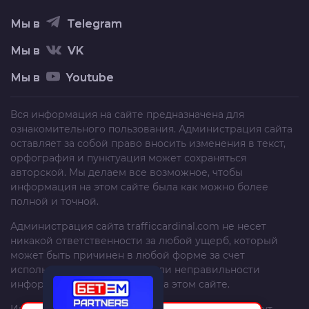
Мы в
Telegram
Мы в
VK
Мы в
Youtube
Вся информация на сайте предназначена для
ознакомительного пользования. Администрация сайта
оставляет за собой право вносить изменения в текст,
орфография и пунктуация может сохраняться
авторской. Мы делаем все возможное, чтобы
информация на этом сайте была как можно более
полной и точной.
Администрация сайта
trafficcardinal.com
не несет
никакой ответственности за любой ущерб, который
может быть причинен в любой форме за счет
использования, неполноты или неправильности
информации, размещенной на этом сайте.