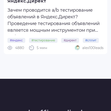
Яндекс.Директ
Зачем проводится a/b тестирование
объявлений в Яндекс.Директ?
Проведение тестирования объявлений
является мощным инструментом при
работе с контекстной рекламой .
#яндекс
#тестирование
#директ
#сплит
Благодаря тестам можно найти вариант
4880
5 мин
alex100leads
#а-b
самых эффективных объявлений.
При этом, целью проведения A/B-теста,
может быть, как ...