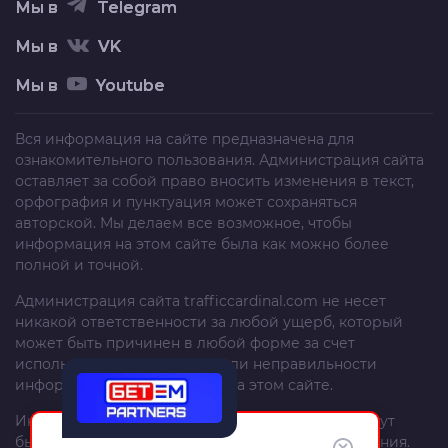
Мы в
Telegram
Мы в
VK
Мы в
Youtube
Вся информация на сайте предназначена для
ознакомительного пользования. Администрация сайта
оставляет за собой право вносить изменения в текст,
орфография и пунктуация может сохраняться
авторской. Мы делаем все возможное, чтобы
информация на этом сайте была как можно более
полной и точной.
Администрация сайта
trafficcardinal.com
не несет
никакой ответственности за любой ущерб, который
может быть причинен в любой форме за счет
использования, неполноты или неправильности
информации, размещенной на этом сайте.
Информация и рекомендации на этом сайте могут
быть изменены без предварительного уведомления.