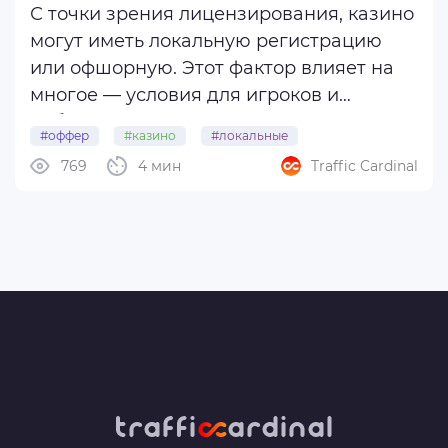
С точки зрения лицензирования, казино
могут иметь локальную регистрацию
или офшорную. Этот фактор влияет на
многое — условия для игроков и
арбитражников, риски и внутреннее
#оффер
#казино
#локальные
устройство проектов.
769
4 мин
Traffic Cardinal
#офшорные
В этой статье мы расскажем об отличиях
казино с офшорными и локальными
лицензиями.
Для ...