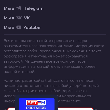
Мы в
Telegram
Мы в
VK
Мы в
Youtube
Вся информация на сайте предназначена для
ознакомительного пользования. Администрация сайта
оставляет за собой право вносить изменения в текст,
орфография и пунктуация может сохраняться
авторской. Мы делаем все возможное, чтобы
информация на этом сайте была как можно более
полной и точной.
Администрация сайта
trafficcardinal.com
не несет
никакой ответственности за любой ущерб, который
может быть причинен в любой форме за счет
использования, неполноты или неправильности
информации, размещенной на этом сайте.