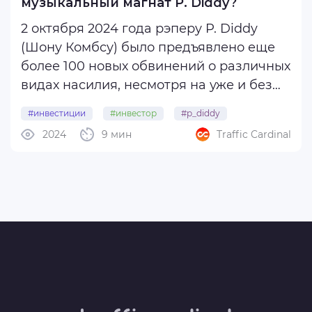
музыкальный магнат P. Diddy?
2 октября 2024 года рэперу P. Diddy
(Шону Комбсу) было предъявлено еще
более 100 новых обвинений о различных
видах насилия, несмотря на уже и без
того огромное количество жертв и
#инвестиции
#инвестор
#p_diddy
собранную доказательную базу
2024
9 мин
Traffic Cardinal
#пи_дидди
правоохранителями США.
Фото со скандальных «белых
вечеринок», на которых ...