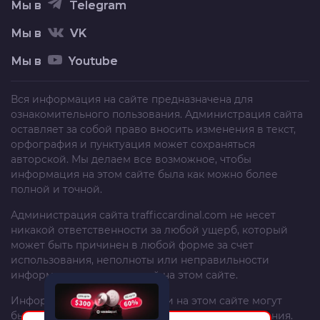
Мы в
Telegram
Мы в
VK
Мы в
Youtube
Вся информация на сайте предназначена для
ознакомительного пользования. Администрация сайта
оставляет за собой право вносить изменения в текст,
орфография и пунктуация может сохраняться
авторской. Мы делаем все возможное, чтобы
информация на этом сайте была как можно более
полной и точной.
Администрация сайта
trafficcardinal.com
не несет
никакой ответственности за любой ущерб, который
может быть причинен в любой форме за счет
использования, неполноты или неправильности
информации, размещенной на этом сайте.
Информация и рекомендации на этом сайте могут
быть изменены без предварительного уведомления.