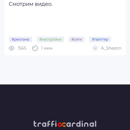
Смотрим видео.
#реклама
#настройки
#сети
#твиттер
1565
1 мин
A_Shestin
#соц