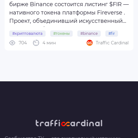
бирже Binance состоится листинг $FIR —
нативного токена платформы Fireverse .
Проект, объединивший искусственный
интеллект, блокчейн и музыку, всего за
#криптовалюта
#токены
#binance
#fir
год привлек более 16 млн
704
4 мин
Traffic Cardinal
#fireverse
пользователей. Теперь внимание
сообщества приковано к предстоящему
аирдропу и ...