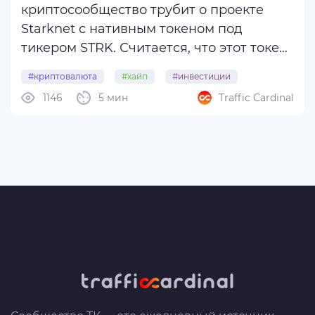
криптосообщество трубит о проекте
Starknet с нативным токеном под
тикером STRK. Считается, что этот токен,
связанный с Ethereum, мощно
#криптовалюта
#хайп
#инвестиции
выстрелит в этом цикле буллрана и в
1146
5 мин
Traffic Cardinal
#strk
скоро ожидаемом альтсезоне. Почему
такие слухи и что особенного в проекте
Starknet? В этом мы ...