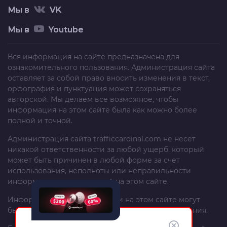
Мы в
VK
Мы в
Youtube
Вся информация на сайте предназначена для
ознакомительного пользования. Администрация сайта
оставляет за собой право вносить изменения в текст,
орфография и пунктуация может сохраняться
авторской. Мы делаем все возможное, чтобы
информация на этом сайте была как можно более
полной и точной.
Администрация сайта
trafficcardinal.com
не несет
никакой ответственности за любой ущерб, который
может быть причинен в любой форме за счет
использования, неполноты или неправильности
информации, размещенной на этом сайте.
Информация и рекомендации на этом сайте могут
быть изменены без предварительного уведомления.