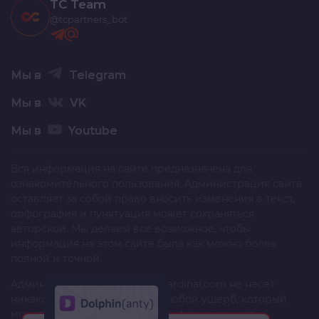
TC Team
@tcpartners_bot
Мы в
Telegram
Мы в
VK
Мы в
Youtube
Вся информация на сайте предназначена для
ознакомительного пользования. Администрация сайта
оставляет за собой право вносить изменения в текст,
орфография и пунктуация может сохраняться
авторской. Мы делаем все возможное, чтобы
информация на этом сайте была как можно более
полной и точной.
Администрация сайта
trafficcardinal.com
не несет
никакой ответственности за любой ущерб, который
может быть причинен в любой форме за счет