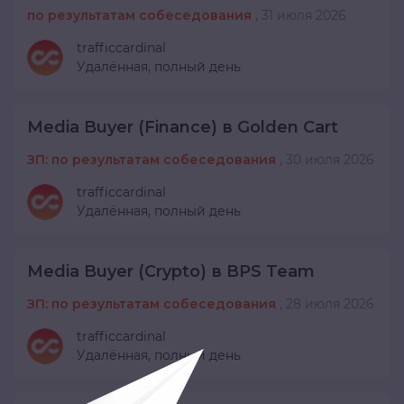
по результатам собеседования
,
31 июля 2026
trafficcardinal
Удалённая,
полный день
Media Buyer (Finance) в Golden Cart
ЗП: по результатам собеседования
,
30 июля 2026
trafficcardinal
Удалённая,
полный день
Media Buyer (Crypto) в BPS Team
ЗП: по результатам собеседования
,
28 июля 2026
trafficcardinal
Удалённая,
полный день