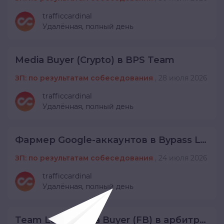
trafficcardinal
Удалённая,
полный день
Media Buyer (Crypto) в BPS Team
ЗП: по результатам собеседования
,
28 июля 2026
trafficcardinal
Удалённая,
полный день
Фармер Google-аккаунтов в Bypass LTD
ЗП: по результатам собеседования
,
24 июля 2026
trafficcardinal
Удалённая,
полный день
Team Lead Media Buyer (FB) в арбитражную