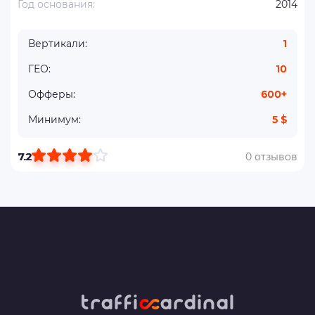
Год основания:
2014
Вертикали:
1
ГЕО:
10
Офферы:
600+
Минимум:
5 $
7.2
0 отзывов