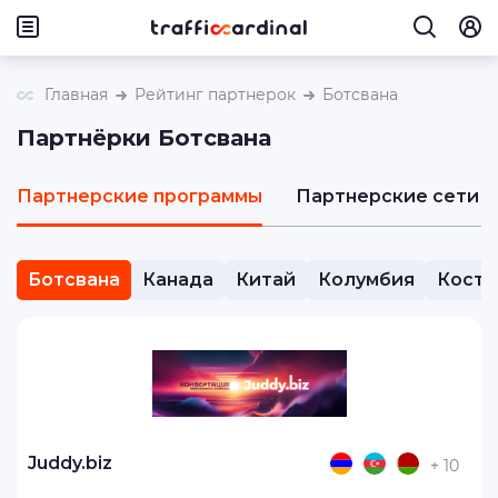
Главная
Рейтинг партнерок
Ботсвана
Партнёрки Ботсвана
Партнерские программы
Партнерские сети
Ботсвана
Канада
Китай
Колумбия
Коста
Juddy.biz
+ 10