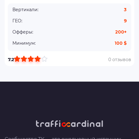
Вертикали:
3
ГЕО:
9
Офферы:
200+
Минимум:
100 $
7.2
0 отзывов