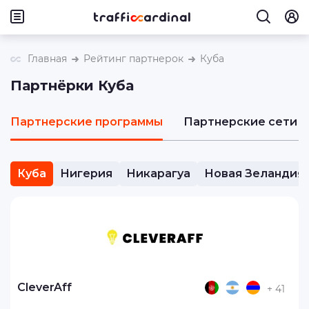
Главная
Рейтинг партнерок
Куба
Партнёрки Куба
Партнерские программы
Партнерские сети
Куба
Нигерия
Никарагуа
Новая Зеландия
CleverAff
+ 41