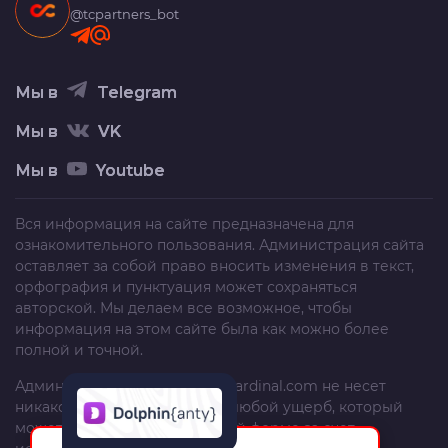
@tcpartners_bot
Мы в
Telegram
Мы в
VK
Мы в
Youtube
Вся информация на сайте предназначена для
ознакомительного пользования. Администрация сайта
оставляет за собой право вносить изменения в текст,
орфография и пунктуация может сохраняться
авторской. Мы делаем все возможное, чтобы
информация на этом сайте была как можно более
полной и точной.
Администрация сайта
trafficcardinal.com
не несет
никакой ответственности за любой ущерб, который
может быть причинен в любой форме за счет