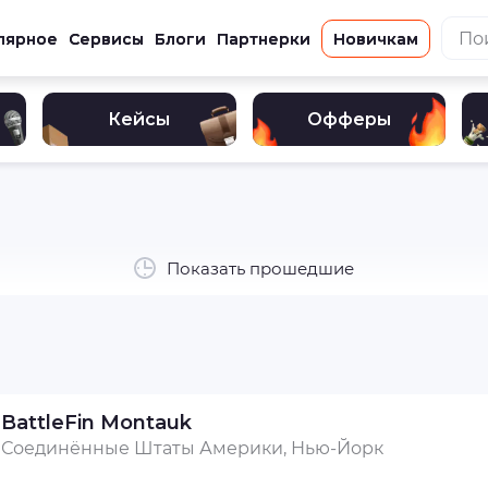
лярное
Сервисы
Блоги
Партнерки
Новичкам
Кейсы
Офферы
Показать прошедшие
BattleFin Montauk
Соединённые Штаты Америки, Нью-Йорк