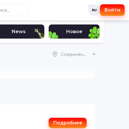
Войти
RU
News
Новое
Соединённые Штаты Америк
Подробнее