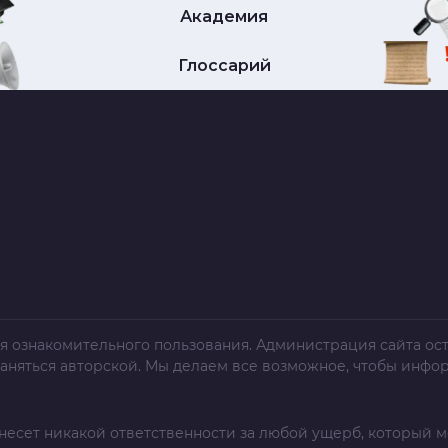
Академия
Глоссарий
я ознакомительного пользования. Администрация сайта ост
раняться авторской. Мы делаем все возможное, чтобы инфо
несет никакой ответственности за любой ущерб, который м