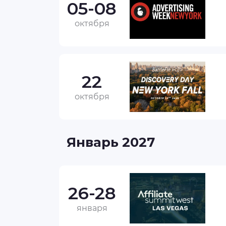
05-08
октября
22
октября
Январь 2027
26-28
января