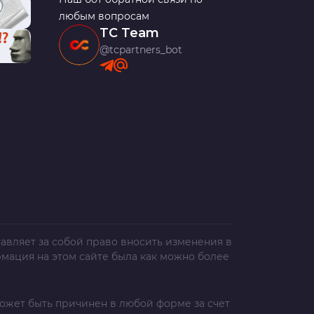
любым вопросам
TC Team
@tcpartners_bot
авляет за собой право вносить изменения в
рмация на этом сайте была как можно более
ожет быть причинен в любой форме за счет