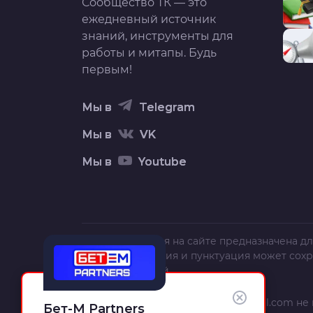
Сообщество ТК — это
ежедневный источник
знаний, инструменты для
работы и митапы. Будь
первым!
Мы в
Telegram
Мы в
VK
Мы в
Youtube
Вся информация на сайте предназначена дл
текст, орфография и пунктуация может сох
полной и точной.
Администрация сайта
trafficcardinal.com
не 
Бет-М Partners