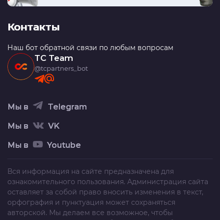
Контакты
Наш бот обратной связи по любым вопросам
TC Team
@tcpartners_bot
Мы в
Telegram
Мы в
VK
Мы в
Youtube
Вся информация на сайте предназначена для
ознакомительного пользования. Администрация сайта
оставляет за собой право вносить изменения в текст,
орфография и пунктуация может сохраняться
авторской. Мы делаем все возможное, чтобы