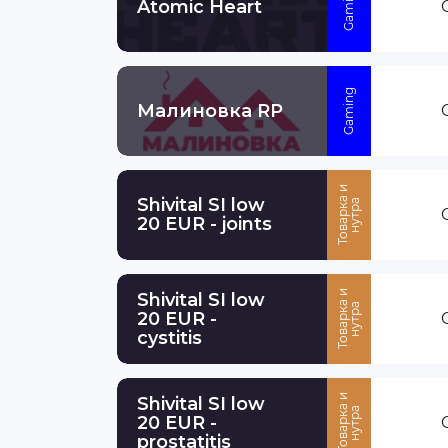
Gaming
Atomic Heart
Gaming
Малиновка RP
Т
о
в
а
р
к
и
н
у
т
р
Shivital SI low
а
а
20 EUR - joints
Shivital SI low
Т
о
в
а
р
к
и
н
у
т
р
а
а
20 EUR -
cystitis
Shivital SI low
Т
о
в
а
р
к
и
н
у
т
р
а
а
20 EUR -
prostatitis