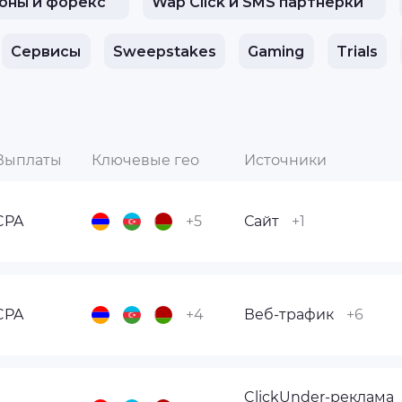
оны и форекс
Wap Click и SMS партнерки
Сервисы
Sweepstakes
Gaming
Trials
Выплаты
Ключевые гео
Источники
CPA
+5
Сайт
+1
CPA
+4
Веб-трафик
+6
ClickUnder-реклама