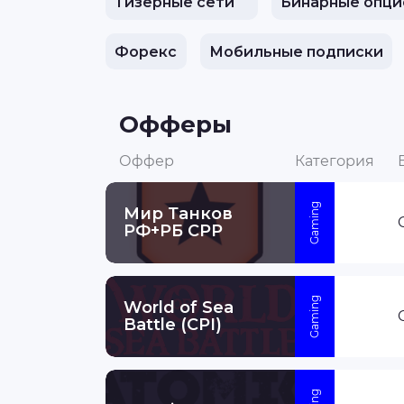
Тизерные сети
Бинарные опци
Форекс
Мобильные подписки
Офферы
Оффер
Категория
Gaming
Мир Танков
РФ+РБ CPP
Gaming
World of Sea
Battle (CPI)