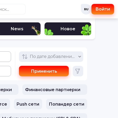
Войти
RU
News
Новое
По дате добавления (сначала новые)
Применить
нерки
Финансовые партнерки
rce
Push сети
Попандер сети