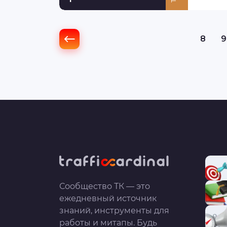
8
9
Сообщество ТК — это
ежедневный источник
знаний, инструменты для
работы и митапы. Будь