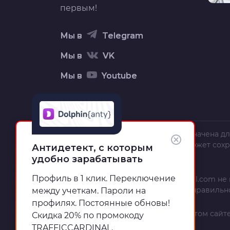
первым!
Мы в
Telegram
Мы в
VK
Мы в
Youtube
Вся информация на сайте предназначена дл
текст, орфография и пунктуация может сох
Антидетект, с которым
полной и точной.
удобно зарабатывать
Профиль в 1 клик. Переключение
Администрация сайта
trafficcardinal.com
не 
использования, неполноты или неправильн
между учеткам. Пароли на
профилях. Постоянные обновы!
Информация и рекомендации на этом сайте
Скидка 20% по промокоду
TRAFFICCARDINAL.