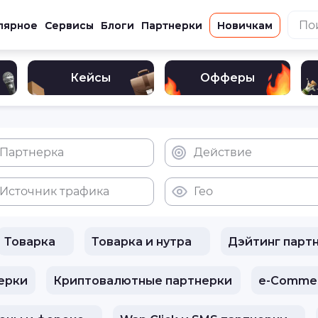
лярное
Сервисы
Блоги
Партнерки
Новичкам
Кейсы
Офферы
Партнерка
Действие
Источник трафика
Гео
Товарка
Товарка и нутра
Дэйтинг парт
ерки
Криптовалютные партнерки
e-Сomme