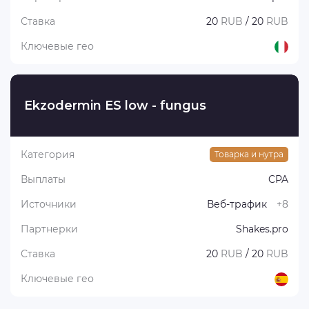
Ставка
20
RUB
/ 20
RUB
Ключевые гео
Ekzodermin ES low - fungus
Категория
Товарка и нутра
Выплаты
CPA
Источники
Веб-трафик
+8
Партнерки
Shakes.pro
Ставка
20
RUB
/ 20
RUB
Ключевые гео