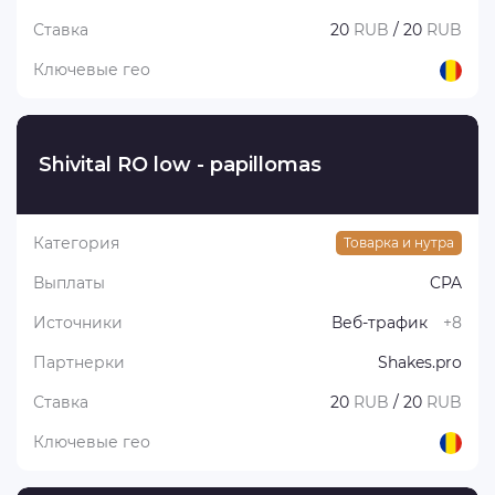
Ставка
20
RUB
/ 20
RUB
Ключевые гео
Shivital RO low - papillomas
Категория
Товарка и нутра
Выплаты
CPA
Источники
Веб-трафик
+8
Партнерки
Shakes.pro
Ставка
20
RUB
/ 20
RUB
Ключевые гео