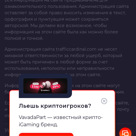
Вся информация на сайте предназначена для
ознакомительного пользования. Администрация сайта
оставляет за собой право вносить изменения в текст,
орфография и пунктуация может сохраняться
авторской. Мы делаем все возможное, чтобы
информация на этом сайте была как можно более
полной и точной.
Администрация сайта
trafficcardinal.com
не несет
никакой ответственности за любой ущерб, который
может быть причинен в любой форме за счет
использования, неполноты или неправильности
информации, размещенной на этом сайте.
Информация и рекомендации на этом сайте могут
быть изменены без предварительного уведомления.
Если вы – автор материала, опубликованного на сайте,
Льешь криптоигроков?
и хотите изменить или удалить его, напишите на почту
info@trafficcardinal.com
.
VavadaPart — известный крипто-
iGaming бренд.
Условия пользовательского соглашения