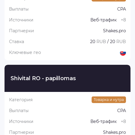
Выплаты
CPA
Источники
Веб-трафик
+8
Партнерки
Shakes.pro
Ставка
20
RUB
/ 20
RUB
Ключевые гео
Shivital RO - papillomas
Категория
Товарка и нутра
Выплаты
CPA
Источники
Веб-трафик
+8
Партнерки
Shakes.pro