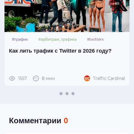
#трафик
#арбитраж_трафика
#twitterx
Как лить трафик с Twitter в 2026 году?
1557
8 мин
Traffic Cardinal
Комментарии
0