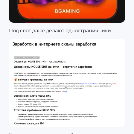
Под слот даже делают одностраничники.