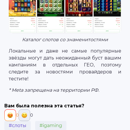
Каталог слотов со знаменитостями
Локальные и даже не самые популярные
звёзды могут дать неожиданный буст вашим
кампаниям в отдельных ГЕО, поэтому
следите за новостями провайдеров и
тестите!
* Meta запрещена на территории РФ.
Вам была полезна эта статья?
0
0
#слоты
#igaming