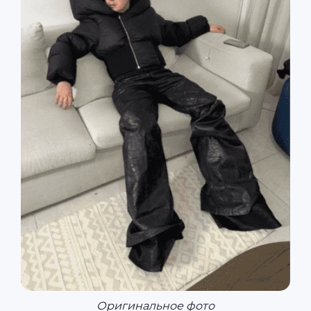
Оригинальное фото