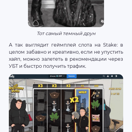
Тот самый темный друн
А так выглядит геймплей слота на Stake: в
целом забавно и креативно, если не упустить
хайп, можно залететь в рекомендации через
УБТ и быстро получить трафик.