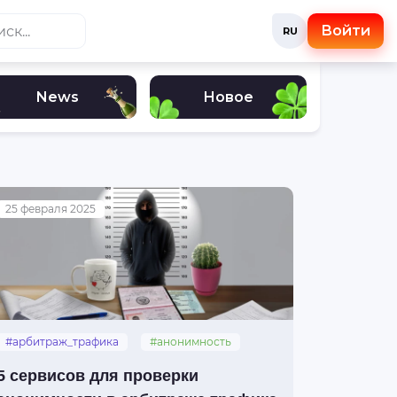
Войти
RU
News
Новое
25 февраля 2025
#арбитраж_трафика
#анонимность
#обзор
#сервисы
5 сервисов для проверки