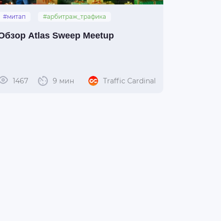
#митап
#арбитраж_трафика
#обзор
#atlas_sweep_meetup
Обзор Atlas Sweep Meetup
1467
9 мин
Traffic Cardinal