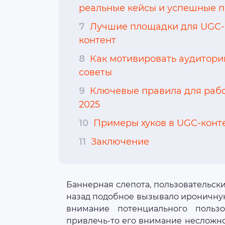
реальные кейсы и успешные 
7
Лучшие площадки для UGC-к
контент
8
Как мотивировать аудитори
советы
9
Ключевые правила для рабо
2025
10
Примеры хуков в UGC-конт
11
Заключение
Баннерная слепота, пользовательск
назад подобное вызывало ироничную
внимание потенциального пользо
привлечь-то его внимание несложно,