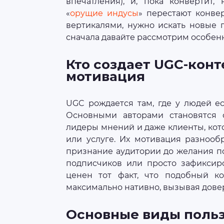
впечатления), и, пока конвертит
«
орущие индусы
» перестают конвер
вертикалями, нужно искать новые п
сначала давайте рассмотрим особенн
Кто создает UGC-конт
мотивация
UGC рождается там, где у людей е
Основными авторами становятся о
лидеры мнений и даже клиенты, кот
или услуге. Их мотивация разнооб
признание аудитории до желания п
подписчиков или просто зафиксир
ценен тот факт, что подобный ко
максимально нативно, вызывая довер
Основные виды польз