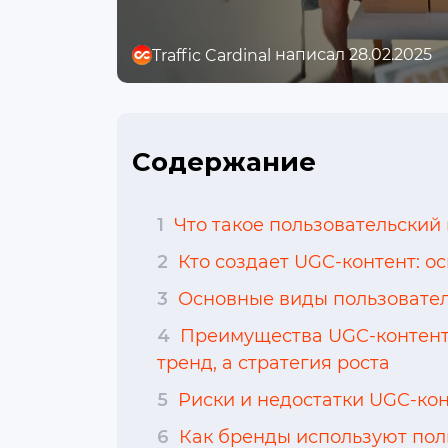
написал 28.02.2025
Traffic Cardinal
Содержание
1
Что такое пользовательский 
2
Кто создает UGC-контент: о
3
Основные виды пользователь
4
Преимущества UGC-контента 
тренд, а стратегия роста
5
Риски и недостатки UGC-кон
6
Как бренды используют поль