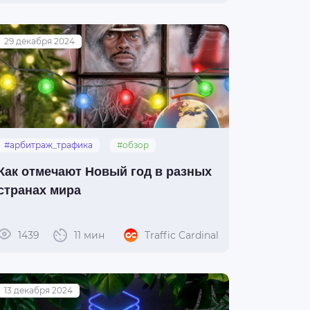
29 декабря 2024
#арбитраж_трафика
#обзор
#новый_год
Как отмечают Новый год в разных
странах мира
1439
11 мин
Traffic Cardinal
13 декабря 2024