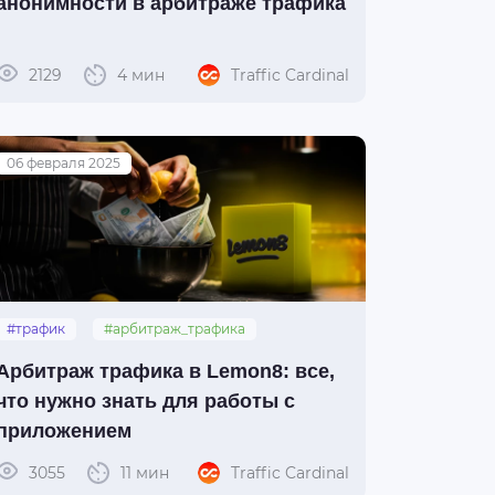
анонимности в арбитраже трафика
2129
4 мин
Traffic Cardinal
06 февраля 2025
#трафик
#арбитраж_трафика
#обзор
#lemon8
Арбитраж трафика в Lemon8: все,
что нужно знать для работы с
приложением
3055
11 мин
Traffic Cardinal