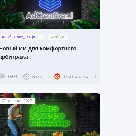
#арбитраж_трафика
#обзор
#adcreativeai
Новый ИИ для комфортного
арбитража
1693
5 мин
Traffic Cardinal
01 февраля 2025