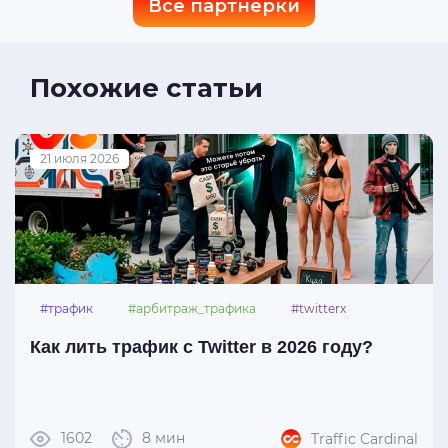
Все партнерки
Похожие статьи
21 июля 2026
#трафик
#арбитраж_трафика
#twitterx
Как лить трафик с Twitter в 2026 году?
1602
8 мин
Traffic Cardinal