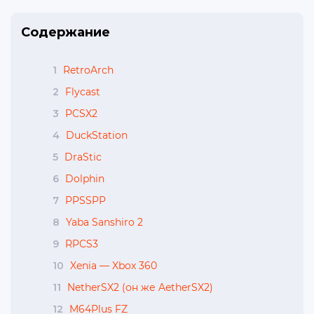
Содержание
1
RetroArch
2
Flycast
3
PCSX2
4
DuckStation
5
DraStic
6
Dolphin
7
PPSSPP
8
Yaba Sanshiro 2
9
RPCS3
10
Xenia — Xbox 360
11
NetherSX2 (он же AetherSX2)
12
M64Plus FZ