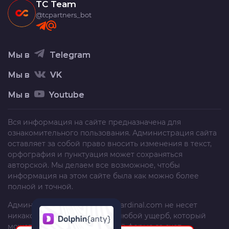
TC Team
@tcpartners_bot
Мы в
Telegram
Мы в
VK
Мы в
Youtube
Вся информация на сайте предназначена для
ознакомительного пользования. Администрация сайта
оставляет за собой право вносить изменения в текст,
орфография и пунктуация может сохраняться
авторской. Мы делаем все возможное, чтобы
информация на этом сайте была как можно более
полной и точной.
Администрация сайта
trafficcardinal.com
не несет
никакой ответственности за любой ущерб, который
может быть причинен в любой форме за счет