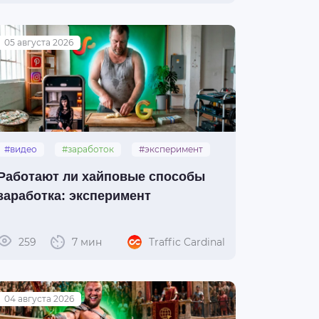
05 августа 2026
#видео
#заработок
#эксперимент
#ai-модели
Работают ли хайповые способы
заработка: эксперимент
259
7 мин
Traffic Cardinal
04 августа 2026