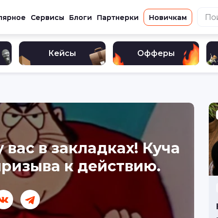
лярное
Сервисы
Блоги
Партнерки
Новичкам
Кейсы
Офферы
 вас в закладках! Куча
ризыва к действию.