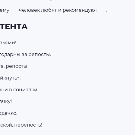
му ___ человек любят и рекомендуют ­­­___.
ТЕНТА
зьями!
годарны за репосты.
а, репосты!
йкнуть».
ни в социалки!
очку!
рдечко.
ской, перепость!