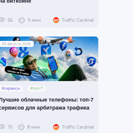
на биткоине
56
11 мин
Traffic Cardinal
05 августа 2026
#сервисы
#топ-7
#облачные_телефоны
Лучшие облачные телефоны: топ-7
сервисов для арбитража трафика
75
8 мин
Traffic Cardinal