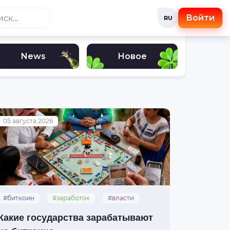
Войти
RU
News
Новое
05 августа 2026
#биткоин
#заработок
#власти
Какие государства зарабатывают