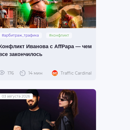
#арбитраж_трафика
#конфликт
#иванов
#affpapa
Конфликт Иванова с AffPapa — чем
все закончилось
176
14 мин
Traffic Cardinal
03 августа 2026