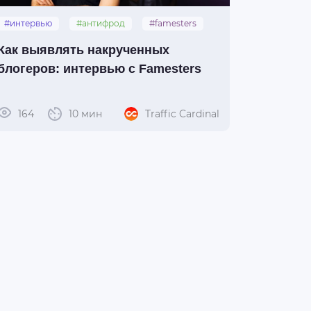
#интервью
#антифрод
#famesters
#инфлюенс-маркетинг
Как выявлять накрученных
блогеров: интервью с Famesters
164
10 мин
Traffic Cardinal